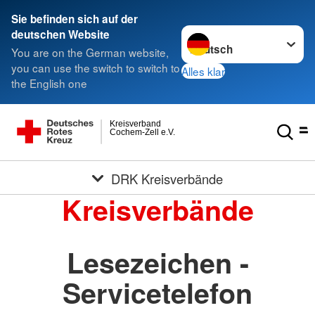
Sie befinden sich auf der
Sprache wechseln zu
deutschen Website
You are on the German website,
you can use the switch to switch to
Alles klar
the English one
Kreisverband
Cochem-Zell e.V.
DRK Kreisverbände
Kreisverbände
Lesezeichen -
Servicetelefon