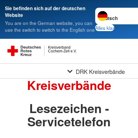
Sie befinden sich auf der deutschen
Sprache wechseln 
Website
You are on the German website, you can
Alles klar
use the switch to switch to the English one
Kreisverband
Cochem-Zell e.V.
DRK Kreisverbände
Kreisverbände
Lesezeichen -
Servicetelefon