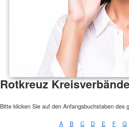
Rotkreuz Kreisverbänd
Bitte klicken Sie auf den Anfangsbuchstaben des 
A
B
C
D
E
F
G