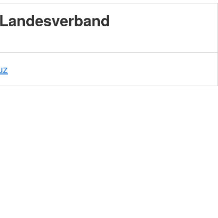
Landesverband
Foto:
A.
Zelck /
DRKS,
Karte:
©…
uz