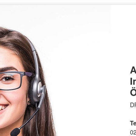
A
I
Ö
DR
Te
0