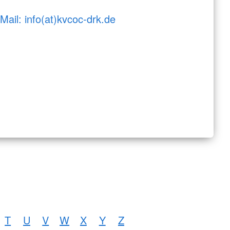
Mail: info(at)kvcoc-drk.de
T
U
V
W
X
Y
Z