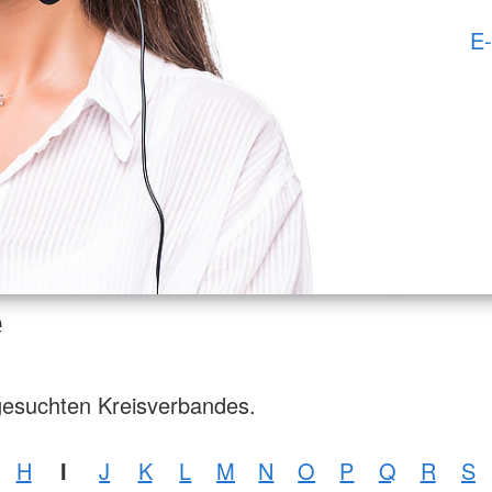
E-
e
gesuchten Kreisverbandes.
H
I
J
K
L
M
N
O
P
Q
R
S