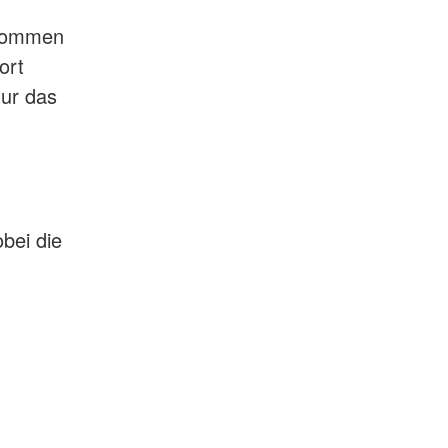
enommen
ort
tur das
bei die