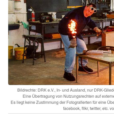
Bildrechte: DRK e.V., In- und Ausland, nur DRK-Gl
Eine Übertragung von Nutzungsrechten auf externe Dr
Es liegt keine Zustimmung der Fotografierten für eine Üb
facebook, flikr, twitter, etc. vo