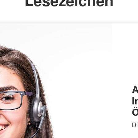
Lesezeichen
A
I
Ö
DR