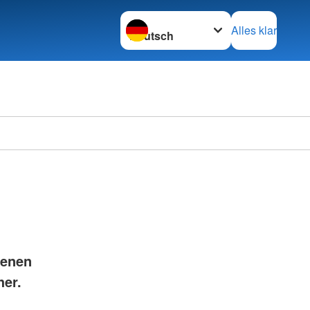
Sprache wechseln zu
Alles klar
fenen
her.