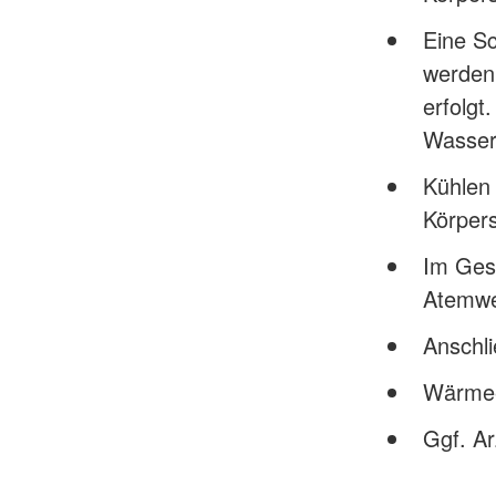
Eine S
werden,
erfolgt
Wasser
Kühlen 
Körper
Im Gesi
Atemwe
Anschl
Wärmee
Ggf. Ar