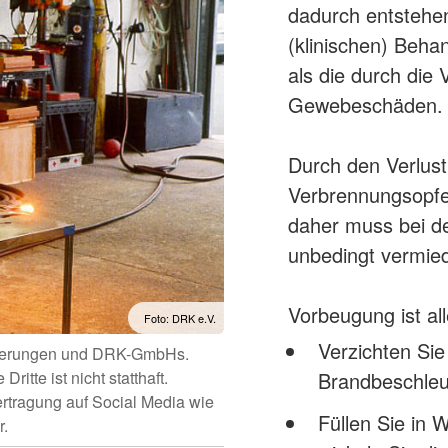
dadurch entstehen
(klinischen) Behan
als die durch die
Gewebeschäden.
Durch den Verlust 
Verbrennungsopfe
daher muss bei de
unbedingt vermie
Vorbeugung ist all
Foto: DRK e.V.
Verzichten Sie
iederungen und DRK-GmbHs.
itte ist nicht statthaft.
Brandbeschleu
ertragung auf Social Media wie
Füllen Sie in
r.