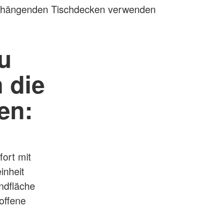
erhängenden Tischdecken verwenden
u
 die
en:
ort mit
inheit
andfläche
offene