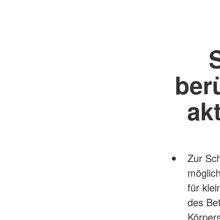
ber
ak
Zur Sch
möglich
für kle
des Bet
Körpers