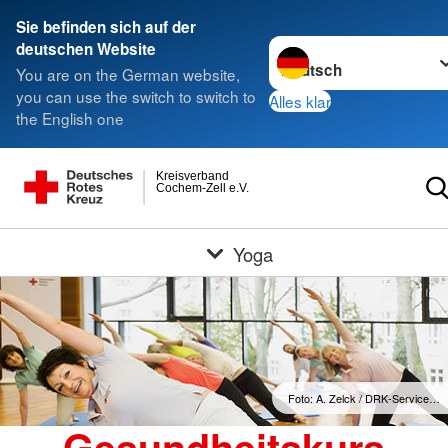
Sie befinden sich auf der
Sprache wechseln zu
deutschen Website
You are on the German website,
you can use the switch to switch to
Alles klar
the English one
Kreisverband
Cochem-Zell e.V.
Yoga
Foto: A. Zelck / DRK-Service…
Gesundheitskurs